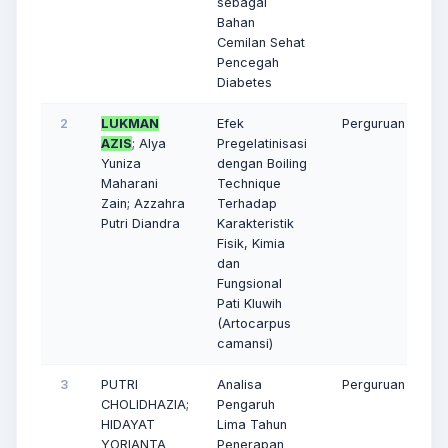
sebagai
Bahan
Cemilan Sehat
Pencegah
Diabetes
2
LUKMAN
Efek
Perguruan Tinggi
AZIS
; Alya
Pregelatinisasi
Yuniza
dengan Boiling
Maharani
Technique
Zain; Azzahra
Terhadap
Putri Diandra
Karakteristik
Fisik, Kimia
dan
Fungsional
Pati Kluwih
(Artocarpus
camansi)
3
PUTRI
Analisa
Perguruan Tinggi
CHOLIDHAZIA;
Pengaruh
HIDAYAT
Lima Tahun
YORIANTA
Penerapan