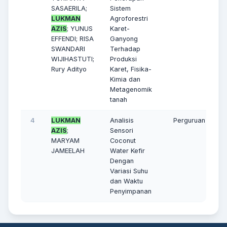
SASAERILA;
Sistem
LUKMAN
Agroforestri
AZIS
; YUNUS
Karet-
EFFENDI; RISA
Ganyong
SWANDARI
Terhadap
WIJIHASTUTI;
Produksi
Rury Adityo
Karet, Fisika-
Kimia dan
Metagenomik
tanah
4
LUKMAN
Analisis
Perguruan Tinggi
AZIS
;
Sensori
MARYAM
Coconut
JAMEELAH
Water Kefir
Dengan
Variasi Suhu
dan Waktu
Penyimpanan