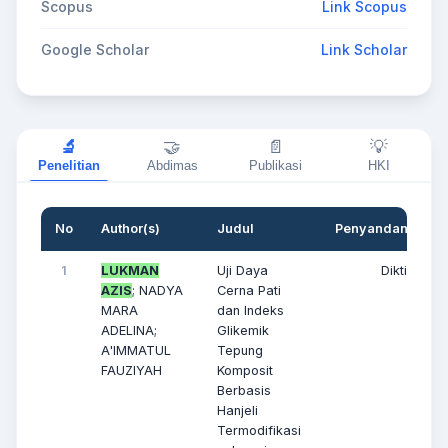
Scopus
Link Scopus
Google Scholar
Link Scholar
🔬
🤝
📄
💡
Penelitian
Abdimas
Publikasi
HKI
No
Author(s)
Judul
Penyandang Dan
1
LUKMAN
Uji Daya
Dikti
AZIS
; NADYA
Cerna Pati
MARA
dan Indeks
ADELINA;
Glikemik
A'IMMATUL
Tepung
FAUZIYAH
Komposit
Berbasis
Hanjeli
Termodifikasi