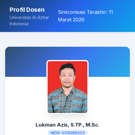
Profil Dosen
Sinkronisasi Terakhir:
11
Universitas Al-Azhar
Maret 2026
Indonesia
Lukman Azis, S.TP., M.Sc.
NIDN:
0310089203