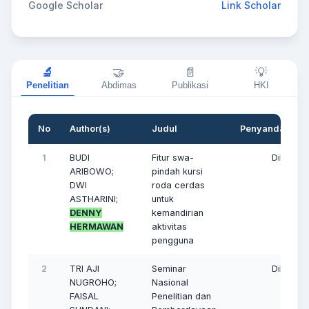
Google Scholar
Link Scholar
🔬
🤝
📄
💡
Penelitian
Abdimas
Publikasi
HKI
No
Author(s)
Judul
Penyandang D
1
BUDI
Fitur swa-
Dikti
ARIBOWO;
pindah kursi
DWI
roda cerdas
ASTHARINI;
untuk
DENNY
kemandirian
HERMAWAN
aktivitas
pengguna
2
TRI AJI
Seminar
Dikti
NUGROHO;
Nasional
FAISAL
Penelitian dan