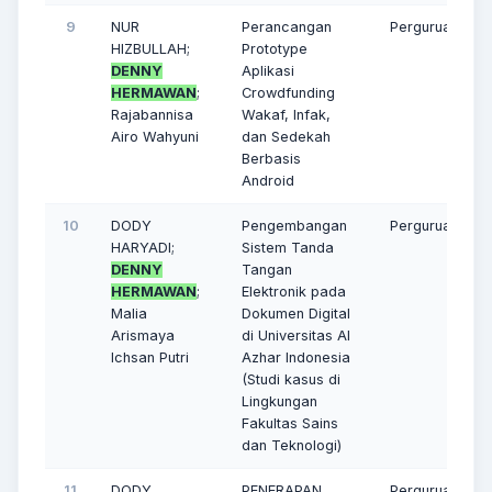
9
NUR
Perancangan
Perguruan Ting
HIZBULLAH;
Prototype
DENNY
Aplikasi
HERMAWAN
;
Crowdfunding
Rajabannisa
Wakaf, Infak,
Airo Wahyuni
dan Sedekah
Berbasis
Android
10
DODY
Pengembangan
Perguruan Ting
HARYADI;
Sistem Tanda
DENNY
Tangan
HERMAWAN
;
Elektronik pada
Malia
Dokumen Digital
Arismaya
di Universitas Al
Ichsan Putri
Azhar Indonesia
(Studi kasus di
Lingkungan
Fakultas Sains
dan Teknologi)
11
DODY
PENERAPAN
Perguruan Ting