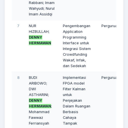
Rabbani; Imam
Wahyudi; Nurul
Imam Assidqi
7
NUR
Pengembangan
Perguruan Ting
HIZBULLAH;
Application
DENNY
Programming
HERMAWAN
Interface untuk
Integrasi Sistem
Crowdfunding
Wakaf, Infak,
dan Sedekah
8
BUDI
Implementasi
Perguruan Ting
ARIBOWO;
FPGA model
DWI
Filter Kalman
ASTHARINI;
untuk
DENNY
Penjejakan
HERMAWAN
;
Dalam Ruangan
Mohammad
Berbasis
Fawwaz
Cahaya
Ferriansyah
Tampak