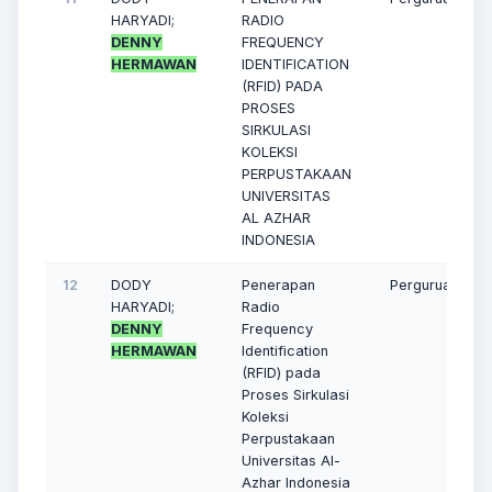
HARYADI;
RADIO
DENNY
FREQUENCY
HERMAWAN
IDENTIFICATION
(RFID) PADA
PROSES
SIRKULASI
KOLEKSI
PERPUSTAKAAN
UNIVERSITAS
AL AZHAR
INDONESIA
12
DODY
Penerapan
Perguruan Ting
HARYADI;
Radio
DENNY
Frequency
HERMAWAN
Identification
(RFID) pada
Proses Sirkulasi
Koleksi
Perpustakaan
Universitas Al-
Azhar Indonesia