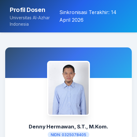
Profil Dosen
Sinkronisasi Terakhir:
14
Universitas Al-Azhar
April 2026
Indonesia
Denny Hermawan, S.T., M.Kom.
NIDN:
0325078405