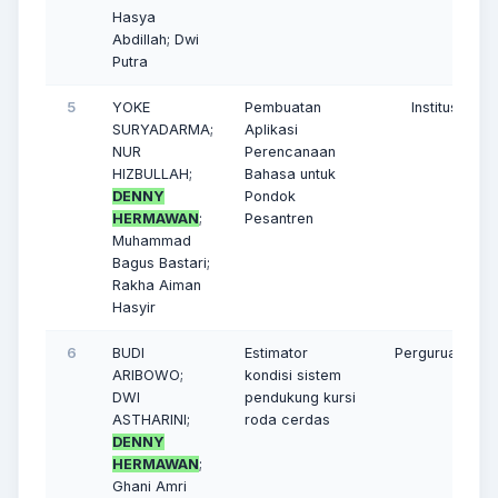
Hasya
Abdillah; Dwi
Putra
5
YOKE
Pembuatan
Institusi Lain
SURYADARMA;
Aplikasi
NUR
Perencanaan
HIZBULLAH;
Bahasa untuk
DENNY
Pondok
HERMAWAN
;
Pesantren
Muhammad
Bagus Bastari;
Rakha Aiman
Hasyir
6
BUDI
Estimator
Perguruan Ting
ARIBOWO;
kondisi sistem
DWI
pendukung kursi
ASTHARINI;
roda cerdas
DENNY
HERMAWAN
;
Ghani Amri